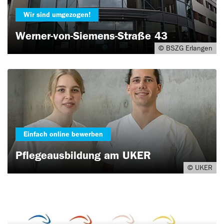
Wir sind umgezogen!
Werner-von-Siemens-Straße 43
© BSZG Erlangen
Einfach online bewerben
Pflegeausbildung am UKER
© UKER