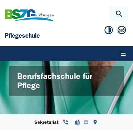
Zum Hauptinhalt springen
Skip to page footer
Pflegeschule
© pixabay, pexels.com
Berufsfachschule für
Pflege
Sekretariat