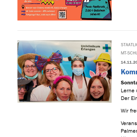
STAATL
MT-SCH
14.11.2
Komm
Sonnta
Lerne 
Der Ein
Wir fr
Verans
Palmer