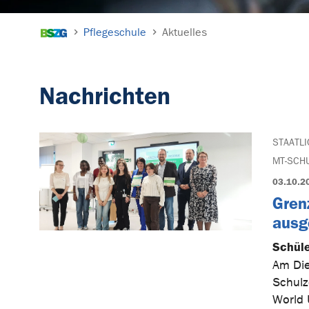
Sie sind hier:
Pflegeschule
Aktuelles
Nachrichten
STAATL
MT-SCH
03.10.2
Gren
ausg
Schüle
Am Die
Schulz
World 