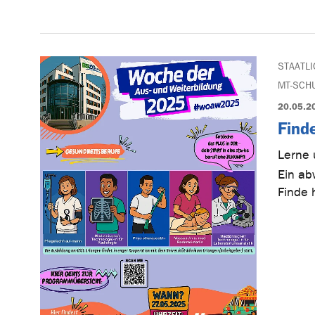
STAATL
MT-SCH
20.05.2
Find
Lerne 
Ein a
Finde 